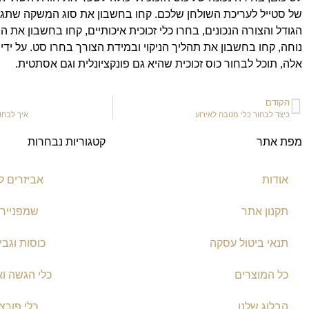
של סטייל לעריכת השולחן שלכם. קחו בחשבון את סוג המשקה שתגי
הגודל והצורה הנכונים, בחרו כלי זכוכית איכותיים, קחו בחשבון את הס
נוחה, קחו בחשבון את תהליך הניקוי ובמידת הצורך בחרו סט. על ידי 
אלה, תוכל לבחור כוס זכוכית שהיא גם פונקציונלית וגם אסתטית.
הקודם
כיצד לבחור כלי מטבח לאירוע
איך לבחו
מפת אתר
קטגוריות נבחרות
אודות
אביזרים ל
תקנון אתר
שמפניירו
תנאי ביטול עסקה
כוסות וגבי
כל המוצרים
כלי הגשה וא
הבלוג שלנו
כלי פורצל