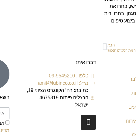
שו, בחרו את
גנון, בחרו ידית
ביצוע טיפים
הבא
ר את הסכו"ם הנכון?
דברו איתנו
טלפון: 09-9545210
בר
מייל: amit@lubinco.co.il
כתובת: רח’ הקונגרס הציוני 19,
ת
השאר
הרצליה פיתוח 4675319,
ישראל
עים
ירוח
אנ
מדיני
ן