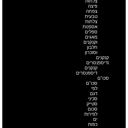
צלחות
פיצה
צפחה
טבעית
צלחות
אספנות
ספלים
מאגים
וקנקנים
חלבון
וסוכרון
קנקנים
ודיספנסרים
קנקנים
דיספנסרים
סכו"ם
סכו"ם
לפי
דגם
סכיני
סטייק
סכום
לפירות
ים
כפות