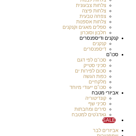
צלחות צבעונית
צלחות פיצה
צפחה טבעית
צלחות אספנות
ספלים מאגים וקנקנים
חלבון וסוכרון
קנקנים ודיספנסרים
קנקנים
דיספנסרים
סכו"ם
סכו"ם לפי דגם
סכיני סטייק
סכום לפירות ים
כפות הגשה
מלקחיים
סכו"ם ייעודי מיוחד
אביזרי מטבח
קונדיטוריה
סכיני שף
סירים ומחבתות
גאדג'טים למטבח
SALE
אביזרים לבר
שמפניירות