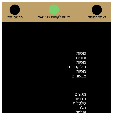
לתוכן
שירות לקוחות בווטסאפ
לאתר המוסדי
החשבון שלי
אביזרים
לבר
שמפניירות
כוסות
וגביעים
כוסות
זכוכית
כוסות
פוליקרבונט
כוסות
צבעוניים
כלי
הגשה
ואירוח
מגשים
תבניות
סלסלות
מלח
ופלפל,