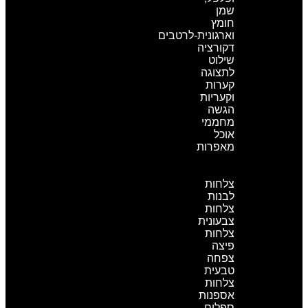
שמן
חומץ
וארגונית-לרטבים
דקורציה
שילוט
לתצוגה
קערות
וקעריות
הגשה
מחממי
אוכל
מאפרות
כלי
פורצלן
צלחות
לבנות
צלחות
צבעונית
צלחות
פיצה
צפחה
טבעית
צלחות
אספנות
ספלים