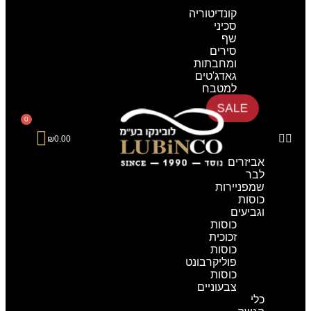
מטבח
קונדיטוריה
סכיני
שף
סירים
ומחבתות
גאדג'טים
למטבח
SALE
0
₪
0.00
אביזרים
לבר
שמפניירות
כוסות
וגביעים
כוסות
זכוכית
כוסות
פוליקרבונט
כוסות
צבעוניים
כלי