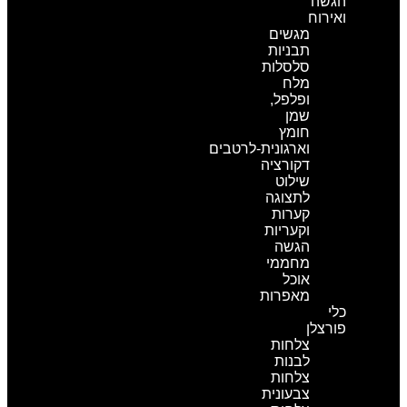
הגשה
ואירוח
מגשים
תבניות
סלסלות
מלח
ופלפל,
שמן
חומץ
וארגונית-לרטבים
דקורציה
שילוט
לתצוגה
קערות
וקעריות
הגשה
מחממי
אוכל
מאפרות
כלי
פורצלן
צלחות
לבנות
צלחות
צבעונית