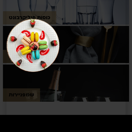
כוסות פוליקרבונט
סכו"ם
שמפניירות