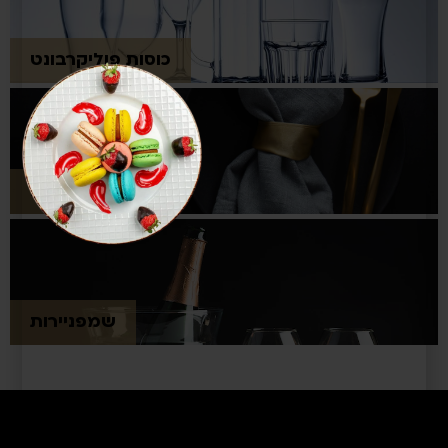
כוסות פוליקרבונט
סכו"ם
שמפניירות