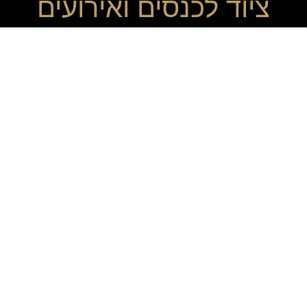
ציוד לכנסים ואירועים
אנחנו יבואנים של היצרנים המובילים בתחום
קטלוג כלי הגשה
ריהוט לארועים
ציוד מקצועי לבתי מלון
רחבת ריקודים ניידת
לפרטים נוספים 052-8407323
משרד 09-9545210