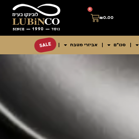
0
₪
0.00
SALE
סכו"ם
אביזרי מטבח