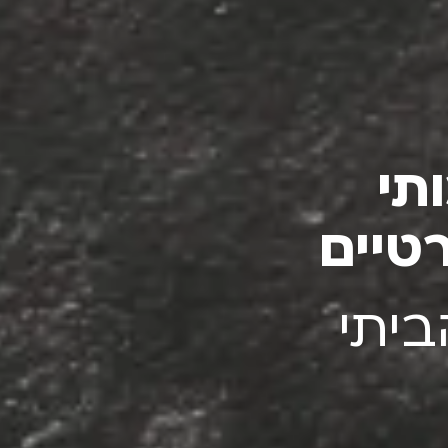
תי
טיים
ביתי