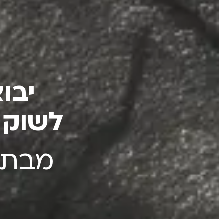
יבו
לשוק 
מבתי 