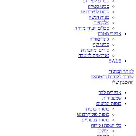
סכו"ם לפי דגם
סכיני סטייק
סכום לפירות ים
כפות הגשה
מלקחיים
סכו"ם ייעודי מיוחד
אביזרי מטבח
קונדיטוריה
סכיני שף
סירים ומחבתות
גאדג'טים למטבח
SALE
לאתר המוסדי
שירות לקוחות בווטסאפ
החשבון שלי
אביזרים לבר
שמפניירות
כוסות וגביעים
כוסות זכוכית
כוסות פוליקרבונט
כוסות צבעוניים
כלי הגשה ואירוח
מגשים