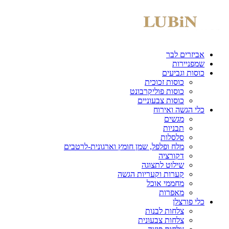
אביזרים לבר
שמפניירות
כוסות וגביעים
כוסות זכוכית
כוסות פוליקרבונט
כוסות צבעוניים
כלי הגשה ואירוח
מגשים
תבניות
סלסלות
מלח ופלפל, שמן חומץ וארגונית-לרטבים
דקורציה
שילוט לתצוגה
קערות וקעריות הגשה
מחממי אוכל
מאפרות
כלי פורצלן
צלחות לבנות
צלחות צבעונית