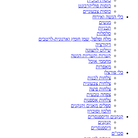
כוסות זכוכית
כוסות פוליקרבונט
כוסות צבעוניים
כלי הגשה ואירוח
מגשים
תבניות
סלסלות
מלח ופלפל, שמן חומץ וארגונית-לרטבים
דקורציה
שילוט לתצוגה
קערות וקעריות הגשה
מחממי אוכל
מאפרות
כלי פורצלן
צלחות לבנות
צלחות צבעונית
צלחות פיצה
צפחה טבעית
צלחות אספנות
ספלים מאגים וקנקנים
חלבון וסוכרון
קנקנים ודיספנסרים
קנקנים
דיספנסרים
סכו"ם