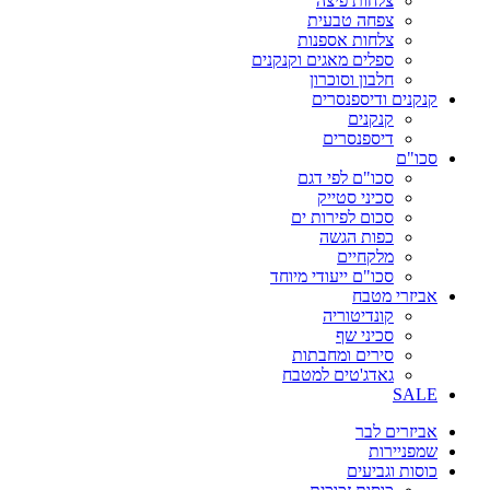
צלחות פיצה
צפחה טבעית
צלחות אספנות
ספלים מאגים וקנקנים
חלבון וסוכרון
קנקנים ודיספנסרים
קנקנים
דיספנסרים
סכו"ם
סכו"ם לפי דגם
סכיני סטייק
סכום לפירות ים
כפות הגשה
מלקחיים
סכו"ם ייעודי מיוחד
אביזרי מטבח
קונדיטוריה
סכיני שף
סירים ומחבתות
גאדג'טים למטבח
SALE
אביזרים לבר
שמפניירות
כוסות וגביעים