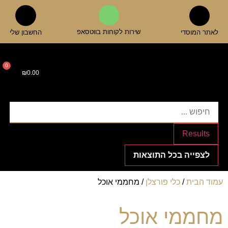
שירות לקוחות בווטסאפ
לאתר המוסדי
החשבון שלי
0
₪
0.00
כלי הגשה ואירוח
אביזרי מטבח
כוסות וגביעים
קנקנים ודיספנסרים
Results
לצפייה בכל התוצאות
עמוד הבית
/
כלי פורצלן
/ מחממי אוכל
מחממי אוכל