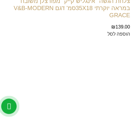
צלחת הגשה "אינגליש קייק" מפורצלן משובח
במראה יוקרתי 35X18סמ' דגם V&B-MODERN
GRACE
₪
139.00
הוספה לסל