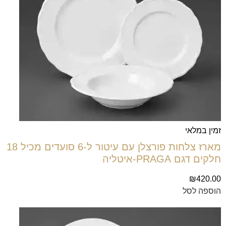
זמין במלאי
מארז צלחות פורצלן עם עיטור ל-6 סועדים מכיל 18
חלקים דגם PRAGA-איטליה
₪
420.00
הוספה לסל