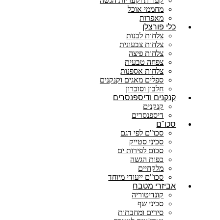
קערות וקעריות הגשה
מחממי אוכל
מאפרות
כלי פורצלן
צלחות לבנות
צלחות צבעונית
צלחות פיצה
צפחה טבעית
צלחות אספנות
ספלים מאגים וקנקנים
חלבון וסוכרון
קנקנים ודיספנסרים
קנקנים
דיספנסרים
סכו"ם
סכו"ם לפי דגם
סכיני סטייק
סכום לפירות ים
כפות הגשה
מלקחיים
סכו"ם ייעודי מיוחד
אביזרי מטבח
קונדיטוריה
סכיני שף
סירים ומחבתות