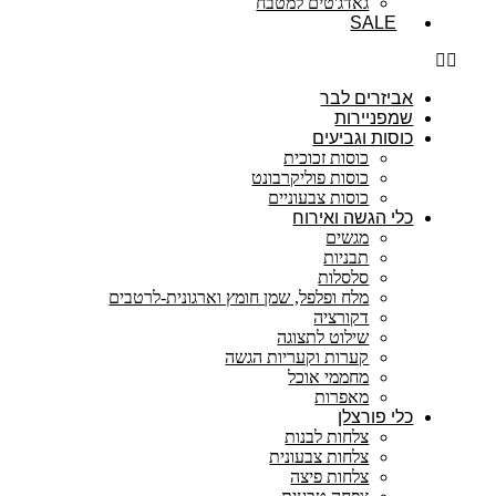
גאדג'טים למטבח
SALE
אביזרים לבר
שמפניירות
כוסות וגביעים
כוסות זכוכית
כוסות פוליקרבונט
כוסות צבעוניים
כלי הגשה ואירוח
מגשים
תבניות
סלסלות
מלח ופלפל, שמן חומץ וארגונית-לרטבים
דקורציה
שילוט לתצוגה
קערות וקעריות הגשה
מחממי אוכל
מאפרות
כלי פורצלן
צלחות לבנות
צלחות צבעונית
צלחות פיצה