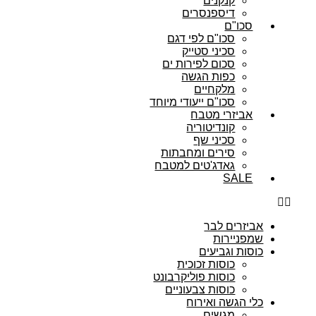
קנקנים
דיספנסרים
סכו"ם
סכו"ם לפי דגם
סכיני סטייק
סכום לפירות ים
כפות הגשה
מלקחיים
סכו"ם ייעודי מיוחד
אביזרי מטבח
קונדיטוריה
סכיני שף
סירים ומחבתות
גאדג'טים למטבח
SALE
אביזרים לבר
שמפניירות
כוסות וגביעים
כוסות זכוכית
כוסות פוליקרבונט
כוסות צבעוניים
כלי הגשה ואירוח
מגשים