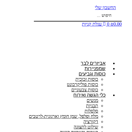
החשבון שלי
Search
...
0.00
₪
0
עגלת קניות
אביזרים לבר
שמפניירות
כוסות וגביעים
כוסות זכוכית
כוסות פוליקרבונט
כוסות צבעוניים
כלי הגשה ואירוח
מגשים
תבניות
סלסלות
מלח ופלפל, שמן חומץ וארגונית-לרטבים
דקורציה
שילוט לתצוגה