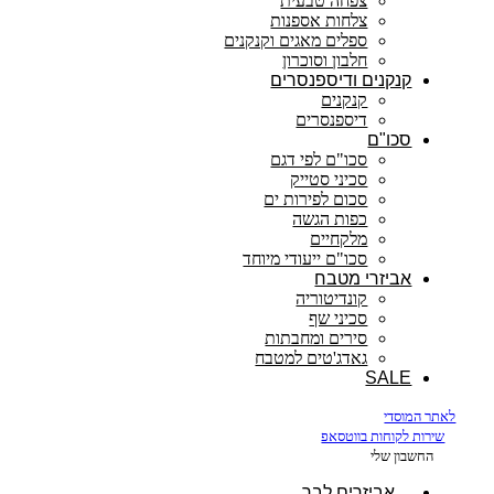
צפחה טבעית
צלחות אספנות
ספלים מאגים וקנקנים
חלבון וסוכרון
קנקנים ודיספנסרים
קנקנים
דיספנסרים
סכו"ם
סכו"ם לפי דגם
סכיני סטייק
סכום לפירות ים
כפות הגשה
מלקחיים
סכו"ם ייעודי מיוחד
אביזרי מטבח
קונדיטוריה
סכיני שף
סירים ומחבתות
גאדג'טים למטבח
SALE
לאתר המוסדי
שירות לקוחות בווטסאפ
החשבון שלי
אביזרים לבר