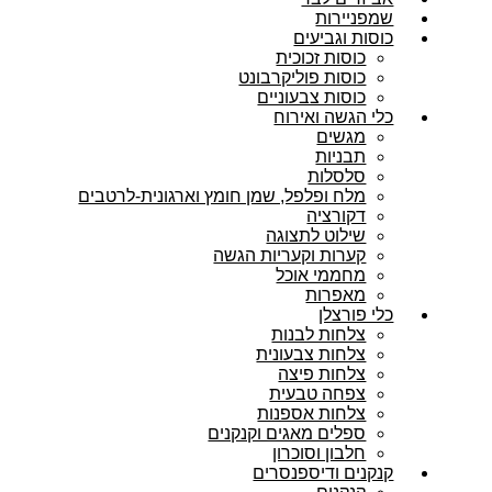
שמפניירות
כוסות וגביעים
כוסות זכוכית
כוסות פוליקרבונט
כוסות צבעוניים
כלי הגשה ואירוח
מגשים
תבניות
סלסלות
מלח ופלפל, שמן חומץ וארגונית-לרטבים
דקורציה
שילוט לתצוגה
קערות וקעריות הגשה
מחממי אוכל
מאפרות
כלי פורצלן
צלחות לבנות
צלחות צבעונית
צלחות פיצה
צפחה טבעית
צלחות אספנות
ספלים מאגים וקנקנים
חלבון וסוכרון
קנקנים ודיספנסרים