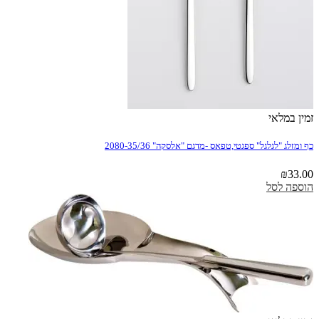
זמין במלאי
כף ומזלג "לגלגל" ספגטי,טפאס -מדגם "אלסקה" 2080-35/36
₪
33.00
הוספה לסל