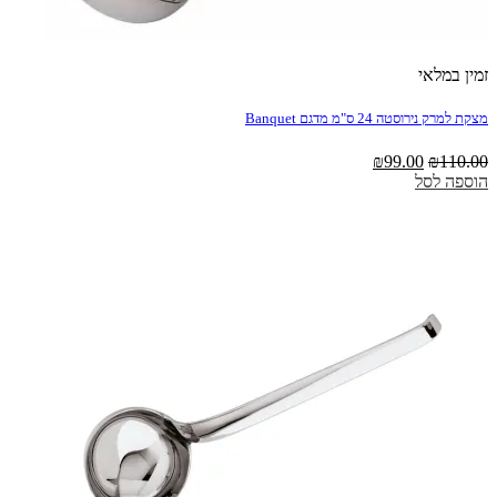
%10 הנחה!
זמין במלאי
מצקת למרק נירוסטה 24 ס"מ מדגם Banquet
המחיר
המחיר
₪
99.00
₪
110.00
המקורי
הנוכחי
הוספה לסל
היה:
הוא:
₪99.00.
₪110.00.