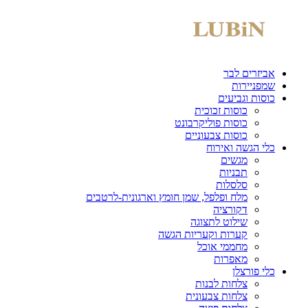
אביזרים לבר
שמפניירות
כוסות וגביעים
כוסות זכוכית
כוסות פוליקרבונט
כוסות צבעוניים
כלי הגשה ואירוח
מגשים
תבניות
סלסלות
מלח ופלפל, שמן חומץ וארגונית-לרטבים
דקורציה
שילוט לתצוגה
קערות וקעריות הגשה
מחממי אוכל
מאפרות
כלי פורצלן
צלחות לבנות
צלחות צבעונית