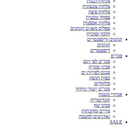
צלחות לבנות
צלחות צבעונית
צלחות פיצה
צפחה טבעית
צלחות אספנות
ספלים מאגים וקנקנים
חלבון וסוכרון
קנקנים ודיספנסרים
קנקנים
דיספנסרים
סכו"ם
סכו"ם לפי דגם
סכיני סטייק
סכום לפירות ים
כפות הגשה
מלקחיים
סכו"ם ייעודי מיוחד
אביזרי מטבח
קונדיטוריה
סכיני שף
סירים ומחבתות
גאדג'טים למטבח
SALE