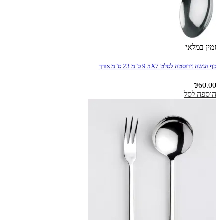
זמין במלאי
כף הגשה נירוסטה לסלט 9.5X7 ס"מ 23 ס"מ אורך
₪
60.00
הוספה לסל