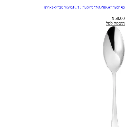
כף הגשה "MONIKA" נירוסטה 18/10בגימור מבריק-פאדרנו
₪
58.00
הוספה לסל