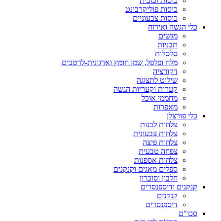
כוסות זכוכית
כוסות פוליקרבונט
כוסות צבעוניים
כלי הגשה ואירוח
מגשים
תבניות
סלסלות
מלח ופלפל, שמן חומץ וארגונית-לרטבים
דקורציה
שילוט לתצוגה
קערות וקעריות הגשה
מחממי אוכל
מאפרות
כלי פורצלן
צלחות לבנות
צלחות צבעונית
צלחות פיצה
צפחה טבעית
צלחות אספנות
ספלים מאגים וקנקנים
חלבון וסוכרון
קנקנים ודיספנסרים
קנקנים
דיספנסרים
סכו"ם