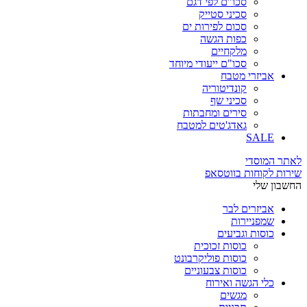
סכו"ם לפי דגם
סכיני סטייק
סכום לפירות ים
כפות הגשה
מלקחיים
סכו"ם ייעודי מיוחד
אביזרי מטבח
קונדיטוריה
סכיני שף
סירים ומחבתות
גאדג'טים למטבח
SALE
לאתר המוסדי
שירות לקוחות בווטסאפ
החשבון שלי
אביזרים לבר
שמפניירות
כוסות וגביעים
כוסות זכוכית
כוסות פוליקרבונט
כוסות צבעוניים
כלי הגשה ואירוח
מגשים