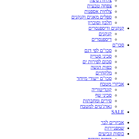
צלחות פיצה
צפחה טבעית
צלחות אספנות
ספלים מאגים וקנקנים
חלבון וסוכרון
קנקנים ודיספנסרים
קנקנים
דיספנסרים
סכו"ם
סכו"ם לפי דגם
סכיני סטייק
סכום לפירות ים
כפות הגשה
מלקחיים
סכו"ם ייעודי מיוחד
אביזרי מטבח
קונדיטוריה
סכיני שף
סירים ומחבתות
גאדג'טים למטבח
SALE
אביזרים לבר
שמפניירות
כוסות וגביעים