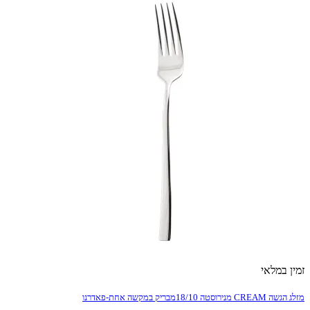
זמין במלאי
מזלג הגשה CREAM מנירוסטה 18/10מבריק במקשה אחת-פאדרנו