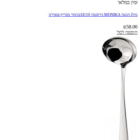
זמין במלאי
מזלג הגשה MONIKA נירוסטה 18/10בגימור מבריק-פאדרנו
₪
58.00
הוספה לסל