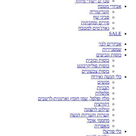
סכו"ם ייעודי מיוחד
אביזרי מטבח
קונדיטוריה
סכיני שף
סירים ומחבתות
גאדג'טים למטבח
SALE
אביזרים לבר
שמפניירות
כוסות וגביעים
כוסות זכוכית
כוסות פוליקרבונט
כוסות צבעוניים
כלי הגשה ואירוח
מגשים
תבניות
סלסלות
מלח ופלפל, שמן חומץ וארגונית-לרטבים
דקורציה
שילוט לתצוגה
קערות וקעריות הגשה
מחממי אוכל
מאפרות
כלי פורצלן