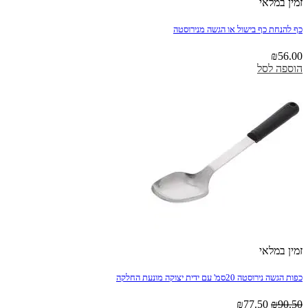
זמין במלאי
כף להנחת כף בישול או הגשה מנירוסטה
₪
56.00
הוספה לסל
%14 הנחה!
זמין במלאי
כפות הגשה נירוסטה 20סמ' עם ידית יצוקה מונעת החלקה
המחיר
המחיר
₪
77.50
₪
90.50