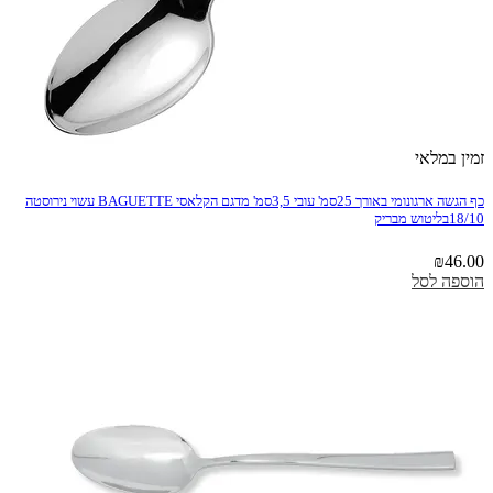
זמין במלאי
כף הגשה ארגונומי באורך 25סמ' עובי 3,5סמ' מדגם הקלאסי BAGUETTE עשוי נירוסטה
18/10בליטוש מבריק
₪
46.00
הוספה לסל