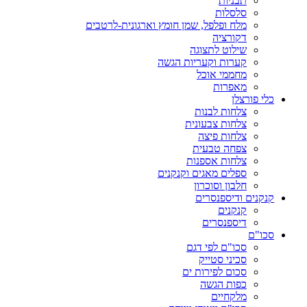
תבניות
סלסלות
מלח ופלפל, שמן חומץ וארגונית-לרטבים
דקורציה
שילוט לתצוגה
קערות וקעריות הגשה
מחממי אוכל
מאפרות
כלי פורצלן
צלחות לבנות
צלחות צבעונית
צלחות פיצה
צפחה טבעית
צלחות אספנות
ספלים מאגים וקנקנים
חלבון וסוכרון
קנקנים ודיספנסרים
קנקנים
דיספנסרים
סכו"ם
סכו"ם לפי דגם
סכיני סטייק
סכום לפירות ים
כפות הגשה
מלקחיים