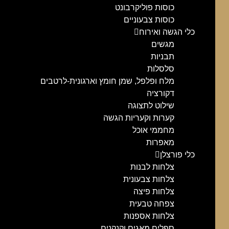
כוסות פוליקרבונט
כוסות צבעוניים
כלי הגשה ואירוח
מגשים
תבניות
סלסלות
מלח ופלפל, שמן חומץ וארגונית-לרטבים
דקורציה
שילוט לתצוגה
קערות וקעריות הגשה
מחממי אוכל
מאפרות
כלי פורצלן
צלחות לבנות
צלחות צבעונית
צלחות פיצה
צפחה טבעית
צלחות אספנות
ספלים מאגים וקנקנים