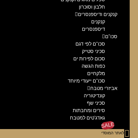
חלבון וסוכרון
קנקנים ודיספנסרים
קנקנים
דיספנסרים
סכו"ם
סכו"ם לפי דגם
סכיני סטייק
סכום לפירות ים
כפות הגשה
מלקחיים
סכו"ם ייעודי מיוחד
אביזרי מטבח
קונדיטוריה
סכיני שף
סירים ומחבתות
גאדג'טים למטבח
SALE
לאתר המוסדי