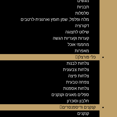
מגשים
תבניות
סלסלות
מלח ופלפל, שמן חומץ וארגונית-לרטבים
דקורציה
שילוט לתצוגה
קערות וקעריות הגשה
מחממי אוכל
מאפרות
כלי פורצלן
צלחות לבנות
צלחות צבעונית
צלחות פיצה
צפחה טבעית
צלחות אספנות
ספלים מאגים וקנקנים
חלבון וסוכרון
קנקנים ודיספנסרים
קנקנים