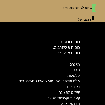
שירות לקוחות בווטסאפ
החשבון שלי
אביזרים לבר
שמפניירות
כוסות וגביעים
כוסות זכוכית
כוסות פוליקרבונט
כוסות צבעוניים
כלי הגשה ואירוח
מגשים
תבניות
סלסלות
מלח ופלפל, שמן חומץ וארגונית-לרטבים
דקורציה
שילוט לתצוגה
קערות וקעריות הגשה
מחממי אוכל