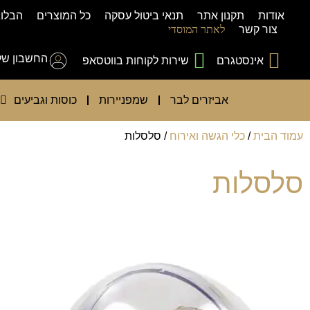
אודות
תקנון אתר
תנאי ביטול עסקה
כל המוצרים
הבלוג
צור קשר
לאתר המוסדי
החשבון של
אינסטגרם
שירות לקוחות בווטסאפ
אביזרים לבר
שמפניירות
כוסות וגביעים
עמוד הבית
/
כלי הגשה ואירוח
/ סלסלות
סלסלות